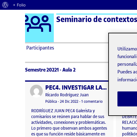
Acerca de WordPress
+ Folio
Logo Ágora
Seminario de contextos 
Saltar al contenido
Participantes
Utilizam
funcionali
personali
Semestre 20221 - Aula 2
Puedes ac
informaci
PEC4. INVESTIGAR LAS REDES DE AGENTES DEL ARTE: GALERISTAS VS COMISARIOS
Publicado por
Publicad
Publicado por
Ricardo Rodríguez Juan
Visibilidad:
Fecha de publicación
en PEC4. INVESTIGA
Pública
-
24 Dic 2022
-
1 comentario
RODRÍGUEZ JUAN PEC4 Galerista y
Rodrígu
comisarios se reúnen para hablar de sus
DEBATE 
actividades, conexiones y problemáticas.
RELACIÓ
Lo primero que observan ambos agentes
humano 
es que su función reside básicamente en
politikó