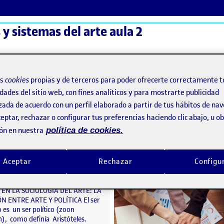
y sistemas del arte aula 2
ActiFolios
Ay
os
cookies
propias y de terceros para poder ofrecerte correctamente t
dades del sitio web, con fines analíticos y para mostrarte publicidad
zada de acuerdo con un perfil elaborado a partir de tus hábitos de na
eptar, rechazar o configurar tus preferencias haciendo clic abajo, u 
ón en nuestra
política de cookies.
PEC3. RELACIÓN ENTRE POLÍTICA Y ARTE
o por
Publicado por
Publicado por
Publicado por
Ricardo Rodríguez Juan
Folio
Aceptar
Rechazar
Configu
R LAS REDES DE AGENTES DEL ARTE: GALERISTAS VS COMISARIOS
Visibilidad:
Fecha de publicación
en PEC3. RELACIÓN ENTRE POLÍTICA Y ARTE
Visibilidad:
Fecha de publicació
15 septie
Pública
-
3 Dic 2022
-
comentario
Pública
-
8 Sep 2021
ez Ricardo PEC3. Contextos UN
EN LA SOCIOLOGÍA DEL ARTE: LA
N ENTRE ARTE Y POLÍTICA El ser
es un ser político (zoon
n), como definía Aristóteles.