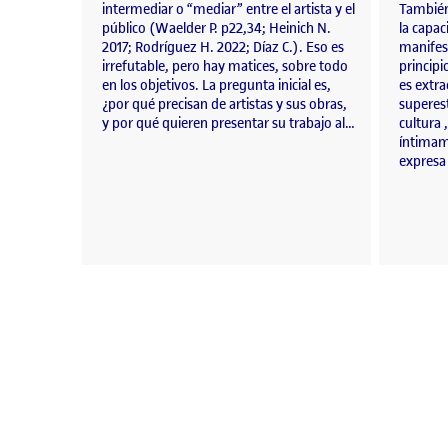
intermediar o “mediar” entre el artista y el
También
público (Waelder P. p22,34; Heinich N.
la capac
2017; Rodríguez H. 2022; Díaz C.). Eso es
manifest
irrefutable, pero hay matices, sobre todo
principi
en los objetivos. La pregunta inicial es,
es extr
¿por qué precisan de artistas y sus obras,
superest
y por qué quieren presentar su trabajo al…
cultura 
íntimam
expresa