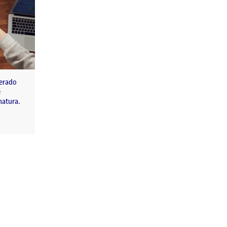
nerado
e
natura.