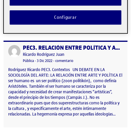
público (Waelder P. p22,34; Heinich N. 2017; Rodríguez H. 2022;
Díaz C.). Eso es irrefutable, pero hay matices, sobre todo en los
objetivos. La pregunta inicial es, ¿por qué precisan de artistas y
Configurar
sus obras, y por qué quieren presentar su trabajo al…
PEC3. RELACIÓN ENTRE POLÍTICA Y ARTE
Publicado por
Publicado por
Ricardo Rodríguez Juan
Visibilidad:
Fecha de publicación
en PEC3. RELACIÓN ENTRE POLÍTICA
Pública
-
3 Dic 2022
-
comentario
Rodríguez Ricardo PEC3. Contextos UN DEBATE EN LA
SOCIOLOGÍA DEL ARTE: LA RELACIÓN ENTRE ARTE Y POLÍTICA El
ser humano es un ser político (zoon politikón), como definía
Aristóteles. También el ser humano se caracteriza por la
capacidad y necesidad de crear manifestaciones “artísticas”,
desde el principio de los tiempos (Campás J.). No es
extraordinario pues que dos superestructuras como la política y
la cultura , y específicamente el arte, estén íntimamente
relacionadas. La hegemonía expresa por aquellas ideologías…