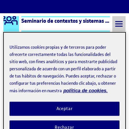
Logo Ágora
Seminario de contextos y sistemas del arte aula 2
Saltar al contenido
Utilizamos
cookies
propias y de terceros para poder
ofrecerte correctamente todas las funcionalidades del
Semestre 20221 - Aula 2
Ricardo Rodríguez Juan
sitio web, con fines analíticos y para mostrarte publicidad
Ricardo Rodríguez Juan
personalizada de acuerdo con un perfil elaborado a partir
de tus hábitos de navegación. Puedes aceptar, rechazar o
configurar tus preferencias haciendo clic abajo, u obtener
PEC4. INVESTIGAR LAS REDES DE AGENTES DEL ARTE: GALERISTAS VS COMISARIOS
Publicado por
más información en nuestra
política de cookies.
Publicado por
Ricardo Rodríguez Juan
Visibilidad:
Fecha de publicación
en PEC4. INVESTIGAR LAS REDES
Pública
-
24 Dic 2022
-
1 comentario
Aceptar
RODRÍGUEZ JUAN PEC4 Galerista y comisarios se reúnen para
hablar de sus actividades, conexiones y problemáticas. Lo
primero que observan ambos agentes es que su función reside
básicamente en intermediar o “mediar” entre el artista y el
Rechazar